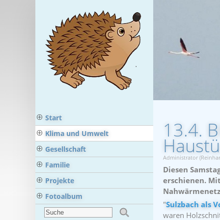
Start
13.4. 
Klima und Umwelt
Haustür
Gesellschaft
Administrator (Reinha
Familie
Diesen Samstag
erschienen. Mit
Projekte
Nahwärmenetze 
Fotoalbum
"
Sulzbach als 
waren Holzschnit