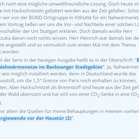
ch noch eine mögliche umweltfreundliche Lösung. Doch heute si
ie mit Hackschnitzeln gefüttert werden aus der Zeit gefallen. Scho
n wir von der BUND Ortsgruppe in Althütte für ein Nahwärmenet
em Vortrag ließen wir uns die Vor- und Nachteile einer solchen 
schaftler der Uni Stuttgart erklären. Doch damals wollte Herr
zuka davon noch nichts wissen. Herr Heinrich war damals bei de
te angestellt und so vermutlich zum ersten Mal mit dem Thema
t worden.
l der Serie in der heutigen Ausgabe heißt es in der Überschrift: "
i Nahwärmenetze im Backnanger Stadtgebiet
". Ja, Nahwärme
ll wie möglich installiert werden, denn in Deutschland wurde das
sstoß, um die 1,5° Grenze von Paris noch einhalten zu können,
en. Aber Hackschnitzel als Brennstoff sind heute aus der Zeit gef
der Wald übernutzt und hat sich von einer CO
-Senke in eine CO
2
t.
or allem die Quellen für meine Behauptungen in meinem vorher
rgiewende vor der Haustür (2)
".