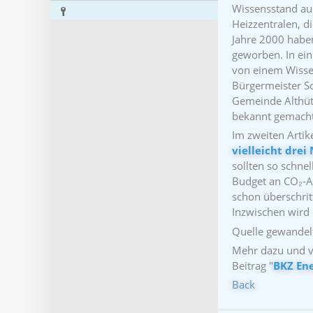
Wissensstand au
Heizzentralen, d
Jahre 2000 habe
geworben. In ein
von einem Wissen
Bürgermeister Sc
Gemeinde Althüt
bekannt gemach
Im zweiten Artike
vielleicht dre
sollten so schne
Budget an CO₂-Au
schon überschritt
Inzwischen wird 
Quelle gewandel
Mehr dazu und v
Beitrag "
BKZ Ene
Back