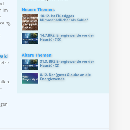
nd
Neuere Themen:
n im
z
10.12. Ist Flüssiggas
klimaschädlicher als Kohle?
Lösung
r
14.7.BKZ: Energiewende vor der
Haustür (15)
Ältere Themen:
Bald
31.3. BKZ Energiewende vor der
netze
Haustür (2)
8.12. Der (gute) Glaube an die
Energiewende
allen.
-
2
igen